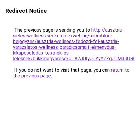
Redirect Notice
The previous page is sending you to
http://ausztria-
sieles-wellness.seokomplexweb.hu/microblog-
bejegyzes/ausztria-wellness-fedezd-fel-ausztria-
varazslatos-wellness-paradicsomait-elmenydus-
kikapcsolodas-testnek-es-
leleknek/bukkmogyorosd/JTA2JUIyJUYyY2ZqJUM3J
If you do not want to visit that page, you can
return to
the previous page
.