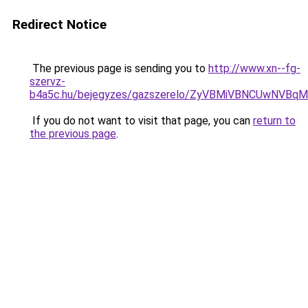
Redirect Notice
The previous page is sending you to
http://www.xn--fg-
szervz-
b4a5c.hu/bejegyzes/gazszerelo/ZyVBMiVBNCUwNV
If you do not want to visit that page, you can
return to
the previous page
.