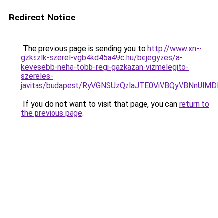
Redirect Notice
The previous page is sending you to
http://www.xn--
gzkszlk-szerel-vgb4kd45a49c.hu/bejegyzes/a-
kevesebb-neha-tobb-regi-gazkazan-vizmelegito-
szereles-
javitas/budapest/RyVGNSUzQzlaJTE0ViVBQyVBNnU
If you do not want to visit that page, you can
return to
the previous page
.