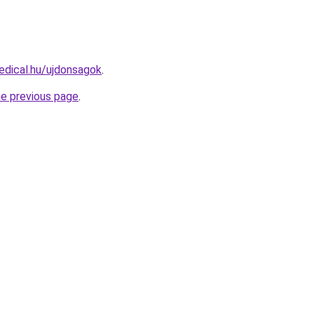
dical.hu/ujdonsagok
.
he previous page
.