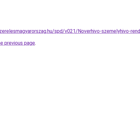
szerelesmagyarorszag.hu/spd/v021/Noverhivo-szemelyhivo-rend
he previous page
.